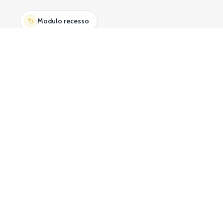
Modulo recesso
SOCIAL
CONTATTI
Cicli Velomarche di Cancellieri Santina -
Strada
Statale Adriatica 16 n.37 -
61121 Pesaro (PU) ITALY
Tel.
+39 0721 1536689
Email: veloshoppesaro@gmail.com