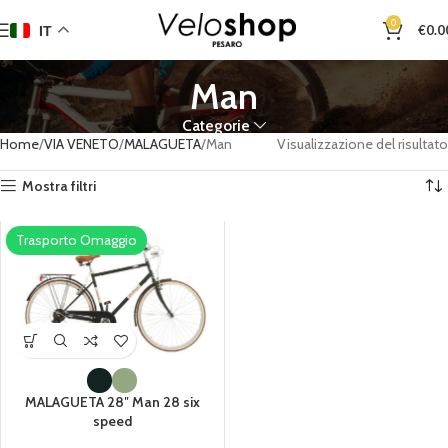
0
€
0.0
IT
Man
Categorie
Home
VIA VENETO
MALAGUETA
Man
Visualizzazione del risultato
Mostra filtri
Trasporto Omaggio
MALAGUETA 28″ Man 28 six
speed