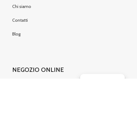
Chi siamo
Contatti
Blog
NEGOZIO ONLINE
Gestisci consenso
Condizioni di vendita
Modulo recesso
SOCIAL