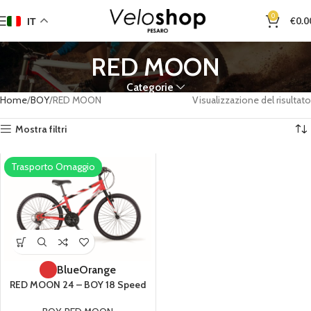
0
€
0.0
IT
RED MOON
Categorie
Home
BOY
RED MOON
Visualizzazione del risultato
Mostra filtri
Trasporto Omaggio
Blue
Orange
RED MOON 24 – BOY 18 Speed