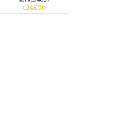
BOY
,
RED MOON
€
245.00