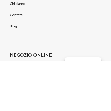
Chi siamo
Contatti
Blog
NEGOZIO ONLINE
Gestisci consenso
Condizioni di vendita
Modulo recesso
SOCIAL