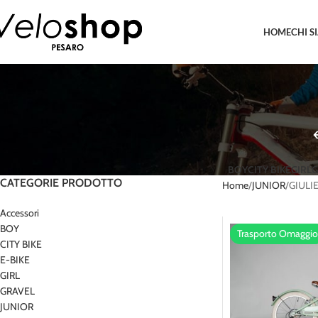
HOME
CHI S
BOY
CITY BIKE
GIRL
G
CATEGORIE PRODOTTO
Home
JUNIOR
GIULI
Accessori
BOY
Trasporto Omaggio
CITY BIKE
E-BIKE
GIRL
GRAVEL
JUNIOR