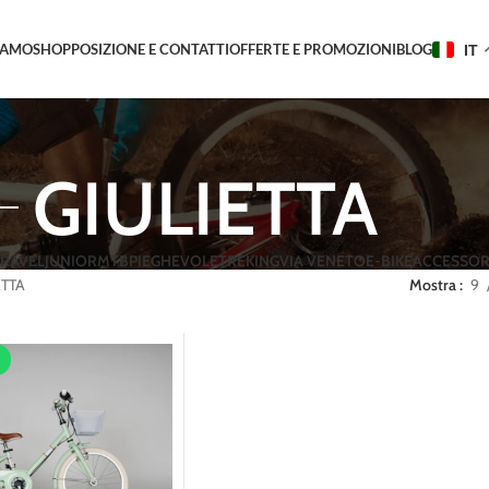
IAMO
SHOP
POSIZIONE E CONTATTI
OFFERTE E PROMOZIONI
BLOG
IT
GIULIETTA
RAVEL
JUNIOR
MTB
PIEGHEVOLE
TREKING
VIA VENETO
E-BIKE
ACCESSOR
ETTA
Mostra
9