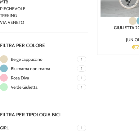
MTB
PIEGHEVOLE
TREKING
VIA VENETO
GIULIETTA 20
JUNIO
FILTRA PER COLORE
€
Beige cappuccino
1
Blu mama non mama
1
Rosa Diva
1
Verde Giulietta
1
FILTRA PER TIPOLOGIA BICI
GIRL
1