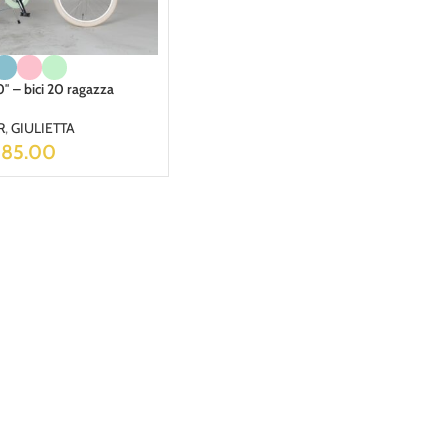
″ – bici 20 ragazza
R
,
GIULIETTA
285.00