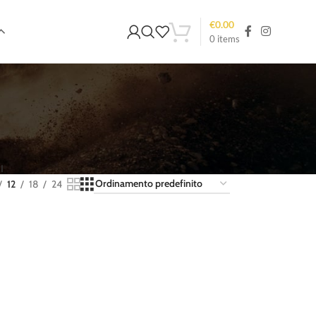
€
0.00
0
items
I
12
18
24