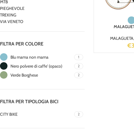
MTB
PIEGHEVOLE
TREKING
VIA VENETO
MALAGUETA
MALAGUETA
FILTRA PER COLORE
€
Blu mama non mama
1
Nero polvere di caffe' (opaco)
2
Verde Borghese
2
FILTRA PER TIPOLOGIA BICI
CITY BIKE
2