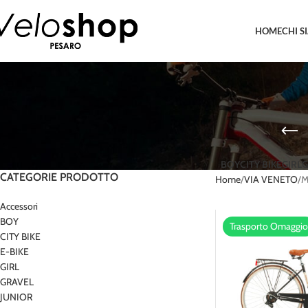
HOME
CHI S
BOY
CITY BIKE
GIRL
G
CATEGORIE PRODOTTO
Home
VIA VENETO
M
Accessori
BOY
Trasporto Omaggio
CITY BIKE
E-BIKE
GIRL
GRAVEL
JUNIOR