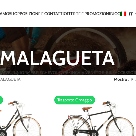
IAMO
SHOP
POSIZIONE E CONTATTI
OFFERTE E PROMOZIONI
BLOG
IT
MALAGUETA
RAVEL
JUNIOR
MTB
PIEGHEVOLE
TREKING
VIA VENETO
E-BIKE
ACCESSOR
ALAGUETA
Mostra
9
Trasporto Omaggio