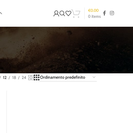
€
0.00
0
items
I
12
18
24