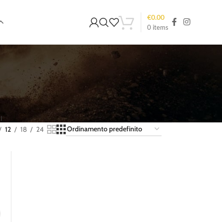
€
0.00
0
items
I
12
18
24