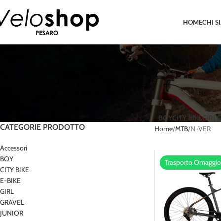
HOME
CHI S
BOY
CITY BIKE
GIRL
G
CATEGORIE PRODOTTO
Home
MTB
N-VER
Accessori
BOY
Trasporto Omaggio
CITY BIKE
E-BIKE
GIRL
GRAVEL
JUNIOR