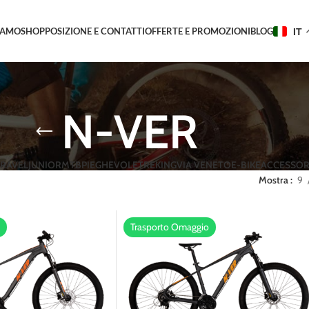
IAMO
SHOP
POSIZIONE E CONTATTI
OFFERTE E PROMOZIONI
BLOG
IT
N-VER
RAVEL
JUNIOR
MTB
PIEGHEVOLE
TREKING
VIA VENETO
E-BIKE
ACCESSOR
Mostra
9
Trasporto Omaggio