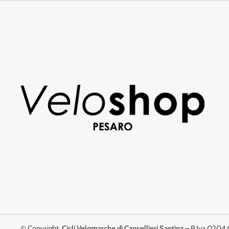
© Copyright
Cicli Velomarche di Cancellieri Santina
– P.Iva 02044