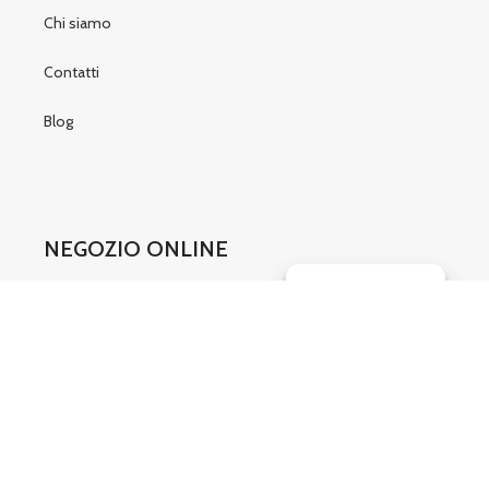
Chi siamo
Contatti
Blog
NEGOZIO ONLINE
Gestisci consenso
Condizioni di vendita
Modulo recesso
SOCIAL