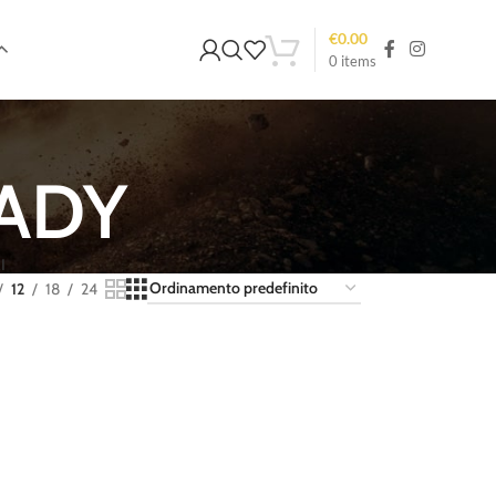
€
0.00
0
items
LADY
I
12
18
24