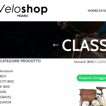
HOME
CHI S
CLASS
BOY
CITY BIKE
GIRL
G
CATEGORIE PRODOTTO
Home
E-BIKE
CLASSI
Accessori
BOY
Trasporto Omaggio
CITY BIKE
E-BIKE
GIRL
GRAVEL
JUNIOR