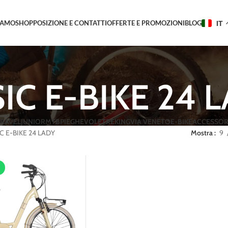
IAMO
SHOP
POSIZIONE E CONTATTI
OFFERTE E PROMOZIONI
BLOG
IT
IC E-BIKE 24 
RAVEL
JUNIOR
MTB
PIEGHEVOLE
TREKING
VIA VENETO
E-BIKE
ACCESSOR
C E-BIKE 24 LADY
Mostra
9