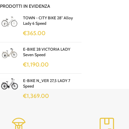
PRODOTTI IN EVIDENZA
TOWN - CITY BIKE 28" Alloy
Lady 6 Speed
€
365.00
E-BIKE 28 VICTORIA LADY
Seven Speed
€
1,190.00
E-BIKE N_VER 27,5 LADY 7
Speed
€
1,369.00