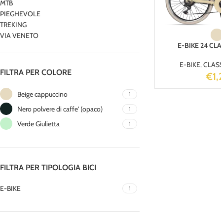
MTB
PIEGHEVOLE
TREKING
VIA VENETO
E-BIKE 24 CLA
E-BIKE
,
CLASS
FILTRA PER COLORE
€
1
Beige cappuccino
1
Nero polvere di caffe' (opaco)
1
Verde Giulietta
1
FILTRA PER TIPOLOGIA BICI
E-BIKE
1