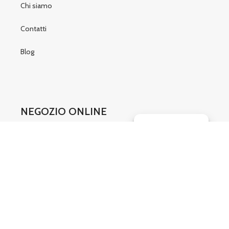
Chi siamo
Contatti
Blog
NEGOZIO ONLINE
Gestisci consenso
Condizioni di vendita
Modulo recesso
SOCIAL