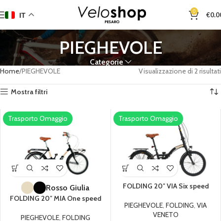
0
€
0.0
IT
PIEGHEVOLE
Categorie
Home
PIEGHEVOLE
Visualizzazione di 2 risultati
Mostra filtri
Trasporto Omaggio
Trasporto Omaggio
FOLDING 20″ VIA Six speed
Rosso Giulia
FOLDING 20″ MIA One speed
PIEGHEVOLE
,
FOLDING
,
VIA
VENETO
PIEGHEVOLE
,
FOLDING