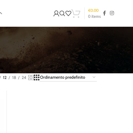
€
0.00
0
items
I
12
18
24