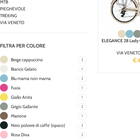
MTB
PIEGHEVOLE
TREKING
VIA VENETO
ELEGANCE 28 Lady C/
FILTRA PER COLORE
VIA VENET
€
Beige cappuccino
2
Bianco Gelato
1
Blu mama non mama
2
Fuxia
1
Giallo Anita
1
Grigio Gallante
2
Marrone
1
Nero polvere di caffe' (opaco)
2
Rosa Diva
2