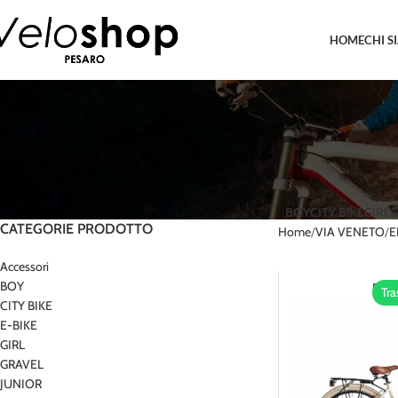
HOME
CHI S
BOY
CITY BIKE
GIRL
G
CATEGORIE PRODOTTO
Home
VIA VENETO
E
Accessori
BOY
Bors
Tr
CITY BIKE
E-BIKE
GIRL
GRAVEL
JUNIOR