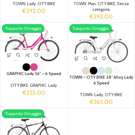
TOWN
,
Lady
,
CITY BIKE
TOWN
,
Man
,
CITY BIKE
,
Senza
categoria
€
392.00
€
392.00
Trasporto Omaggio
Trasporto Omaggio
GRAPHIC Lady 26″ – 6 Speed
TOWN – CITY BIKE 28″ Alloy Lady
6 Speed
CITY BIKE
,
GRAPHIC
,
Lady
€
255.00
TOWN
,
Lady
,
CITY BIKE
€
365.00
Trasporto Omaggio