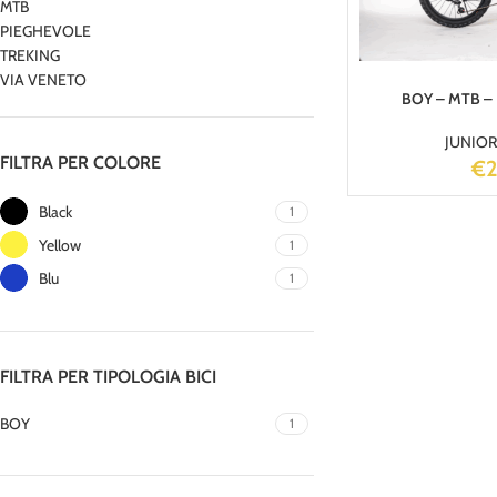
MTB
PIEGHEVOLE
TREKING
VIA VENETO
BOY – MTB – 
JUNIOR
FILTRA PER COLORE
€
Black
1
Yellow
1
Blu
1
FILTRA PER TIPOLOGIA BICI
BOY
1