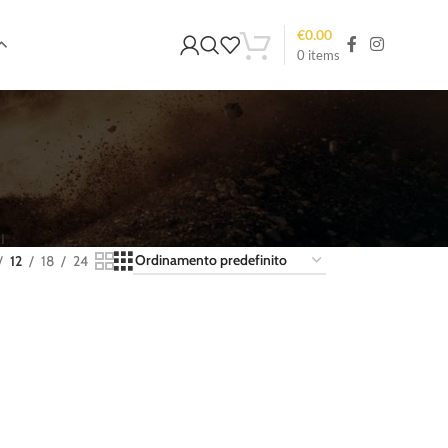
€
0.00
0
items
I
12
18
24