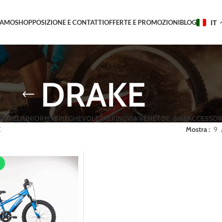
IAMO
SHOP
POSIZIONE E CONTATTI
OFFERTE E PROMOZIONI
BLOG
IT
DRAKE
RAVEL
JUNIOR
MTB
PIEGHEVOLE
TREKING
VIA VENETO
E-BIKE
ACCESSOR
E
Mostra
9