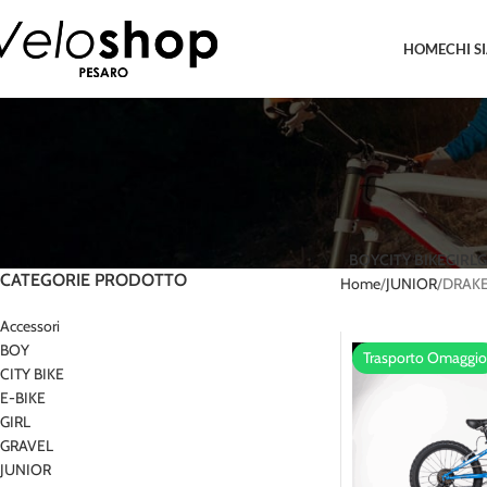
HOME
CHI S
BOY
CITY BIKE
GIRL
G
CATEGORIE PRODOTTO
Home
JUNIOR
DRAK
Accessori
BOY
Trasporto Omaggio
CITY BIKE
E-BIKE
GIRL
GRAVEL
JUNIOR