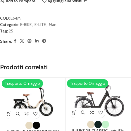
Add to compare
Aggiungi alla Wishlist
COD:
E64M
Categorie:
E-BIKE
,
E-LITE
,
Man
Tag:
25
Share:
Prodotti correlati
Trasporto Omaggio
Trasporto Omaggio
E-BIKE 28 CLASSIC Lady Six