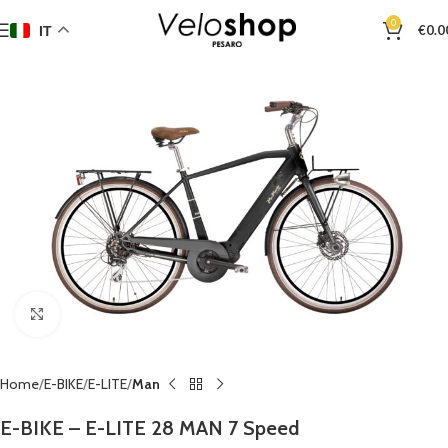
0
€
0.0
IT
Clicca per ingrandire
Home
E-BIKE
E-LITE
Man
E-BIKE – E-LITE 28 MAN 7 Speed