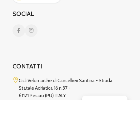
SOCIAL
CONTATTI
Cicli Velomarche di Cancellieri Santina -
Strada
Statale Adriatica 16 n.37 -
61121 Pesaro (PU) ITALY
Gestisci consenso
Tel.
+39 0721 1536689
Email: veloshoppesaro@gmail.com