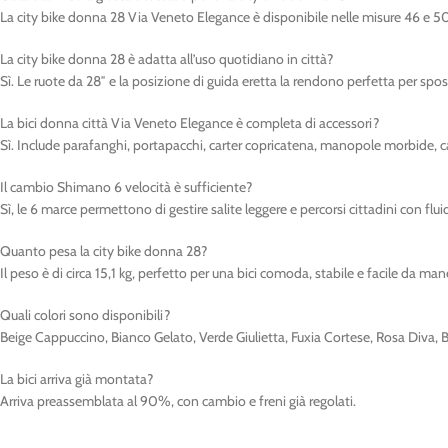
La city bike donna 28 Via Veneto Elegance è disponibile nelle misure 46 e 5
La city bike donna 28 è adatta all’uso quotidiano in città?
Sì. Le ruote da 28″ e la posizione di guida eretta la rendono perfetta per spo
La bici donna città Via Veneto Elegance è completa di accessori?
Sì. Include parafanghi, portapacchi, carter copricatena, manopole morbide, ca
Il cambio Shimano 6 velocità è sufficiente?
Sì, le 6 marce permettono di gestire salite leggere e percorsi cittadini con fluid
Quanto pesa la city bike donna 28?
Il peso è di circa 15,1 kg, perfetto per una bici comoda, stabile e facile da man
Quali colori sono disponibili?
Beige Cappuccino, Bianco Gelato, Verde Giulietta, Fuxia Cortese, Rosa Diva,
La bici arriva già montata?
Arriva preassemblata al 90%, con cambio e freni già regolati.