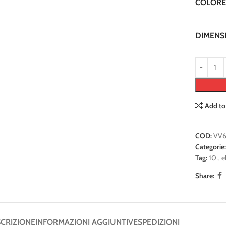
COLORE
DIMENS
Add to
COD:
VV
Categorie:
Tag:
10
,
e
Share:
CRIZIONE
INFORMAZIONI AGGIUNTIVE
SPEDIZIONI