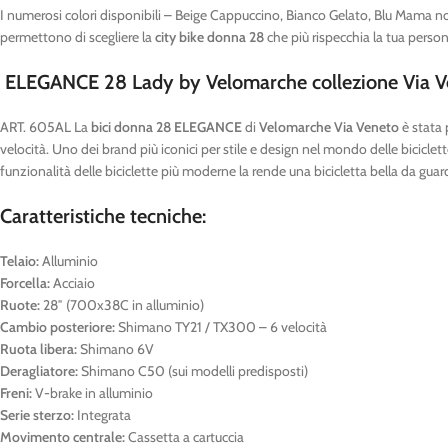
I numerosi colori disponibili – Beige Cappuccino, Bianco Gelato, Blu Mama no
permettono di scegliere la
city bike donna 28
che più rispecchia la tua persona
ELEGANCE 28 Lady by Velomarche collezione Via V
ART. 605AL La
bici donna 28 ELEGANCE
di
Velomarche Via Veneto
è stata
velocità. Uno dei brand più iconici per stile e design nel mondo delle biciclet
funzionalità delle biciclette più moderne la rende una bicicletta bella da guar
Caratteristiche tecniche:
Telaio:
Alluminio
Forcella:
Acciaio
Ruote:
28″ (700x38C in alluminio)
Cambio posteriore:
Shimano TY21 / TX300 – 6 velocità
Ruota libera:
Shimano 6V
Deragliatore:
Shimano C50 (sui modelli predisposti)
Freni:
V-brake in alluminio
Serie sterzo:
Integrata
Movimento centrale:
Cassetta a cartuccia