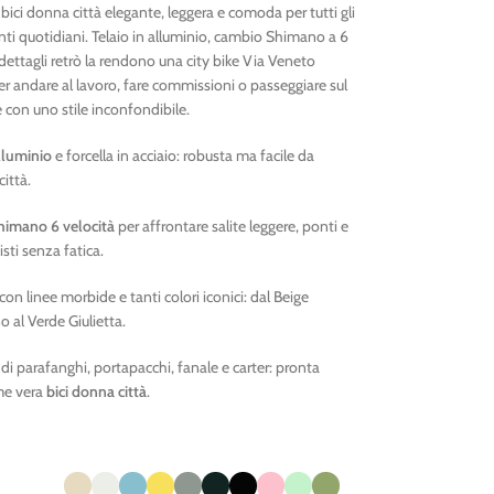
 bici donna città elegante, leggera e comoda per tutti gli
i quotidiani. Telaio in alluminio, cambio Shimano a 6
 dettagli retrò la rendono una city bike Via Veneto
er andare al lavoro, fare commissioni o passeggiare sul
con uno stile inconfondibile.
lluminio
e forcella in acciaio: robusta ma facile da
città.
imano 6 velocità
per affrontare salite leggere, ponti e
sti senza fatica.
 con linee morbide e tanti colori iconici: dal Beige
 al Verde Giulietta.
i parafanghi, portapacchi, fanale e carter: pronta
me vera
bici donna città
.