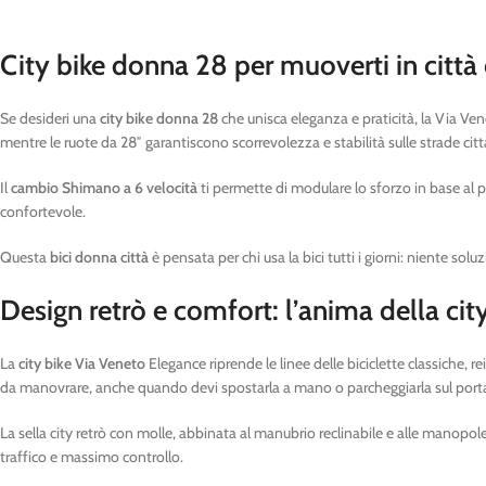
City bike donna 28 per muoverti in città 
Se desideri una
city bike donna 28
che unisca eleganza e praticità, la Via Vene
mentre le ruote da 28″ garantiscono scorrevolezza e stabilità sulle strade citta
Il
cambio Shimano a 6 velocità
ti permette di modulare lo sforzo in base al pe
confortevole.
Questa
bici donna città
è pensata per chi usa la bici tutti i giorni: niente so
Design retrò e comfort: l’anima della cit
La
city bike Via Veneto
Elegance riprende le linee delle biciclette classiche, r
da manovrare, anche quando devi spostarla a mano o parcheggiarla sul porta
La sella city retrò con molle, abbinata al manubrio reclinabile e alle manopole
traffico e massimo controllo.