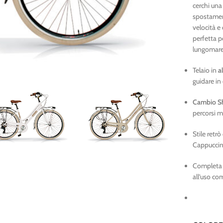
cerchi una
spostament
velocità e
perfetta p
lungomare 
Telaio in
a
guidare in 
Cambio Sh
percorsi mi
Stile retrò
Cappuccino
Completa d
all’uso co