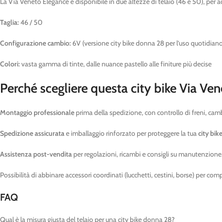
La Via Veneto Elegance è disponibile in due altezze di telaio (46 e 50), per ad
Taglia:
46 / 50
Configurazione cambio:
6V (versione city bike donna 28 per l’uso quotidian
Colori:
vasta gamma di tinte, dalle nuance pastello alle finiture più decise
Perché scegliere questa city bike Via Ven
Montaggio professionale
prima della spedizione, con controllo di freni, camb
Spedizione assicurata
e imballaggio rinforzato per proteggere la tua
city bi
Assistenza post-vendita
per regolazioni, ricambi e consigli su manutenzione
Possibilità di abbinare accessori coordinati (lucchetti, cestini, borse) per com
FAQ
Qual è la misura giusta del telaio per una city bike donna 28?