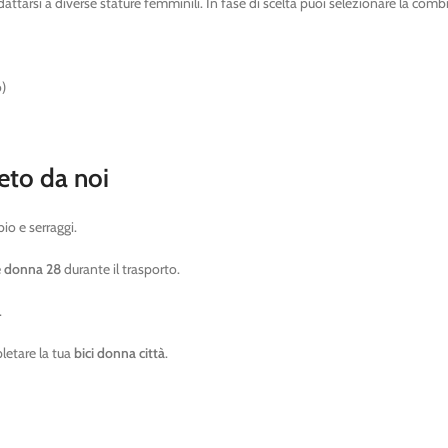
attarsi a diverse stature femminili. In fase di scelta puoi selezionare la comb
o)
eto da noi
io e serraggi.
ke donna 28
durante il trasporto.
.
pletare la tua
bici donna città
.