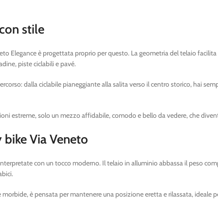
con stile
to Elegance è progettata proprio per questo. La geometria del telaio facilita la
dine, piste ciclabili e pavé.
rcorso: dalla ciclabile pianeggiante alla salita verso il centro storico, hai se
luzioni estreme, solo un mezzo affidabile, comodo e bello da vedere, che diventa
y bike Via Veneto
einterpretate con un tocco moderno. Il telaio in alluminio abbassa il peso comple
bici.
 morbide, è pensata per mantenere una posizione eretta e rilassata, ideale per l