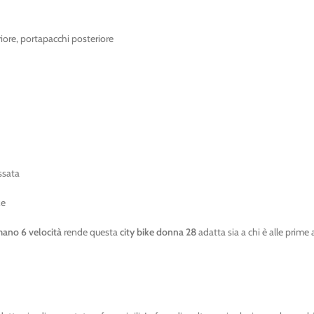
iore, portapacchi posteriore
ssata
ze
ano 6 velocità
rende questa
city bike donna 28
adatta sia a chi è alle prime a