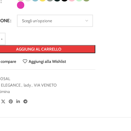
IONE
AGGIUNGI AL CARRELLO
 compare
Aggiungi alla Wishlist
605AL
ELEGANCE
,
lady
,
VIA VENETO
limina