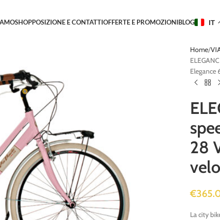
IAMO
SHOP
POSIZIONE E CONTATTI
OFFERTE E PROMOZIONI
BLOG
IT
Home
VI
ELEGANCE 
Elegance 6
ELE
spee
28 
velo
€
365.
La city bi