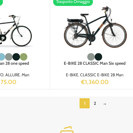
Trasporto Omaggio
n 28 one speed
E-BIKE 28 CLASSIC Man Six speed
TO
,
ALLURE
,
Man
E-BIKE
,
CLASSIC E-BIKE 28 Man
275.00
€
1,360.00
1
2
→