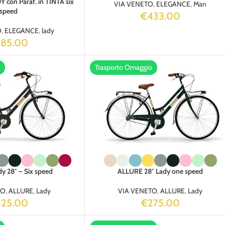
con Paraf. in TINTA six
VIA VENETO
,
ELEGANCE
,
Man
speed
€
433.00
O
,
ELEGANCE
,
lady
385.00
Trasporto Omaggio
y 28″ – Six speed
ALLURE 28″ Lady one speed
TO
,
ALLURE
,
Lady
VIA VENETO
,
ALLURE
,
Lady
325.00
€
275.00