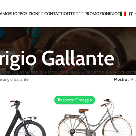
IAMO
SHOP
POSIZIONE E CONTATTI
OFFERTE E PROMOZIONI
BLOG
IT
rigio Gallante
RAVEL
JUNIOR
MTB
PIEGHEVOLE
TREKING
VIA VENETO
E-BIKE
ACCESSOR
e
Grigio Gallante
Mostra
9
Trasporto Omaggio