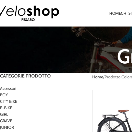
HOME
CHI S
G
BOY
CITY BIKE
GIRL
G
CATEGORIE PRODOTTO
Home
Prodotto Color
Accessori
BOY
CITY BIKE
E-BIKE
GIRL
GRAVEL
JUNIOR