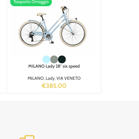
Trasporto Omaggio
MILANO Lady 28″ six speed
MILANO
,
Lady
,
VIA VENETO
€
385.00