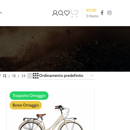
€
0.00
0
items
I
12
18
24
Trasporto Omaggio
Borse Omaggio