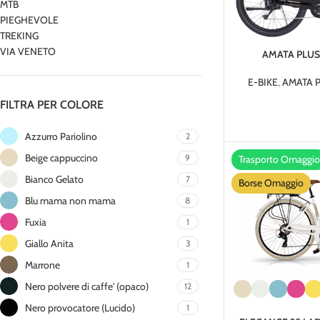
MTB
PIEGHEVOLE
TREKING
VIA VENETO
AMATA PLUS 
E-BIKE
,
AMATA P
FILTRA PER COLORE
Azzurro Pariolino
2
Beige cappuccino
9
Trasporto Omaggio
Bianco Gelato
7
Borse Omaggio
Blu mama non mama
8
Fuxia
1
Giallo Anita
3
Marrone
1
Nero polvere di caffe' (opaco)
12
Nero provocatore (Lucido)
1