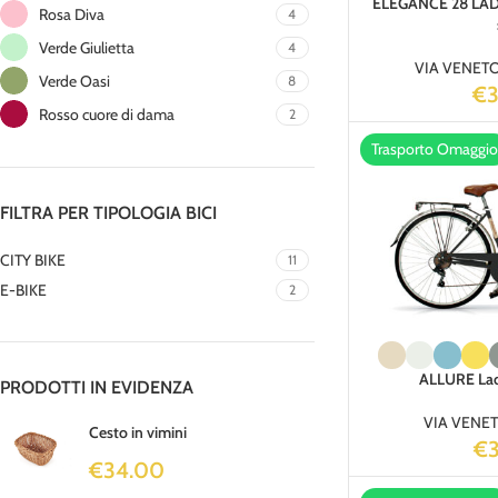
ELEGANCE 28 LADY 
Rosa Diva
4
Verde Giulietta
4
VIA VENET
Verde Oasi
8
€
Rosso cuore di dama
2
Trasporto Omaggio
FILTRA PER TIPOLOGIA BICI
CITY BIKE
11
E-BIKE
2
ALLURE Lad
PRODOTTI IN EVIDENZA
VIA VENE
Cesto in vimini
€
€
34.00