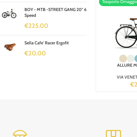
Trasporto Omaggio
BOY - MTB -STREET GANG 20" 6
Speed
€
225.00
Sella Cafe' Racer Ergofit
€
20.00
ALLURE Ma
VIA VENE
€